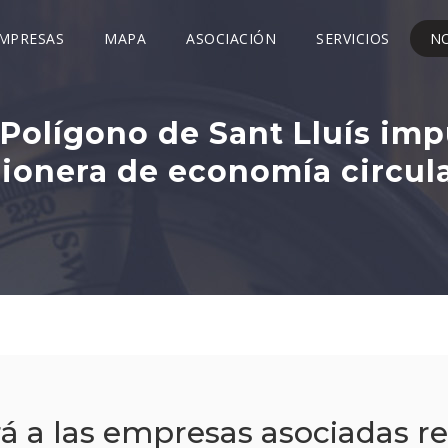
MPRESAS
MAPA
ASOCIACIÓN
SERVICIOS
NO
Polígono de Sant Lluís imp
ionera de economía circul
á a las empresas asociadas re