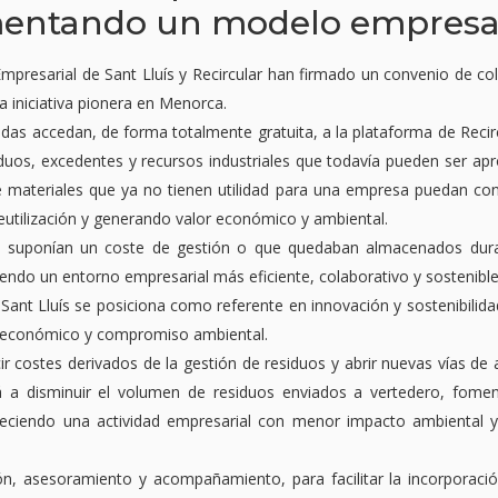
mentando un modelo empresar
mpresarial de Sant Lluís y Recircular han firmado un convenio de col
 iniciativa pionera en Menorca.
adas accedan, de forma totalmente gratuita, a la plataforma de Recir
uos, excedentes y recursos industriales que todavía pueden ser apro
e materiales que ya no tienen utilidad para una empresa puedan conv
eutilización y generando valor económico y ambiental.
 suponían un coste de gestión o que quedaban almacenados duran
iendo un entorno empresarial más eficiente, colaborativo y sostenible
e Sant Lluís se posiciona como referente en innovación y sostenibili
 económico y compromiso ambiental.
ucir costes derivados de la gestión de residuos y abrir nuevas vías
rá a disminuir el volumen de residuos enviados a vertedero, fomenta
ciendo una actividad empresarial con menor impacto ambiental y 
, asesoramiento y acompañamiento, para facilitar la incorporació